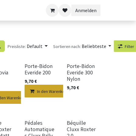
Anmelden
Default
Beliebteste
Preisliste:
Sortieren nach:
Filter
s
Porte-Bidon
Porte-Bidon
ovia
Everide 200
Everide 300
Nylon
9,70
€
9,70
€
In den Warenkorb
 den Warenkorb
e
Pédales
Béquille
oxter
Automatique
Cluxx Roxter
Matt
s Cluxx Rally
2.0