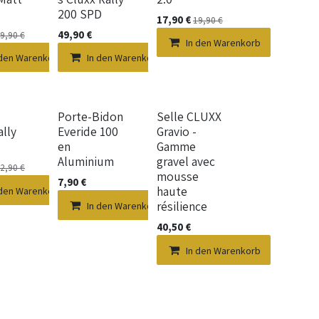
200 SPD
17,90
€
19,90
€
49,90
€
9,90
€
In den Warenkorb
 den Warenkorb
In den Warenkorb
Neu!
s
Porte-Bidon
Selle CLUXX
ally
Everide 100
Gravio -
en
Gamme
Aluminium
gravel avec
2,90
€
mousse
7,90
€
haute
 den Warenkorb
résilience
In den Warenkorb
40,50
€
In den Warenkorb