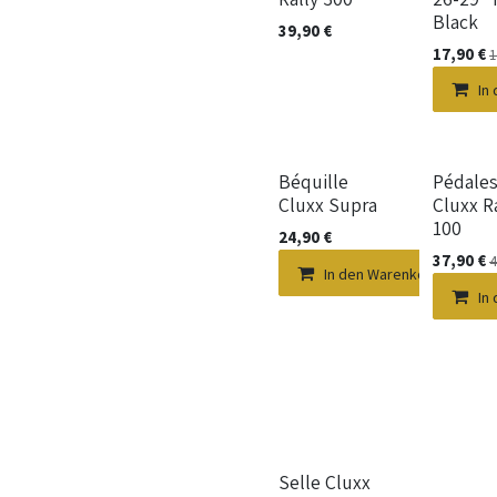
Black
39,90
€
17,90
€
1
In
Béquille
Pédale
Cluxx Supra
Cluxx R
100
24,90
€
37,90
€
4
In den Warenkorb
In
Neu!
Selle Cluxx