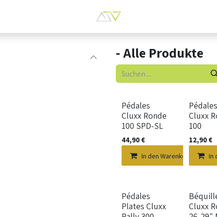
- Alle Produkte
Pédales
Pédale
Cluxx Ronde
Cluxx R
100 SPD-SL
100
44,90
€
12,90
€
In den Warenkorb
In
Pédales
Béquill
Plates Cluxx
Cluxx R
Rally 300
26-29" 