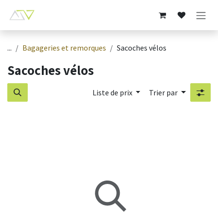
Se rendre au contenu
...
Bagageries et remorques
Sacoches vélos
Sacoches vélos
Liste de prix
Trier par