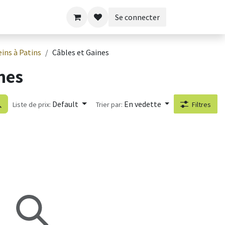
Se connecter
eins à Patins
Câbles et Gaines
nes
Default
En vedette
Liste de prix:
Trier par:
Filtres