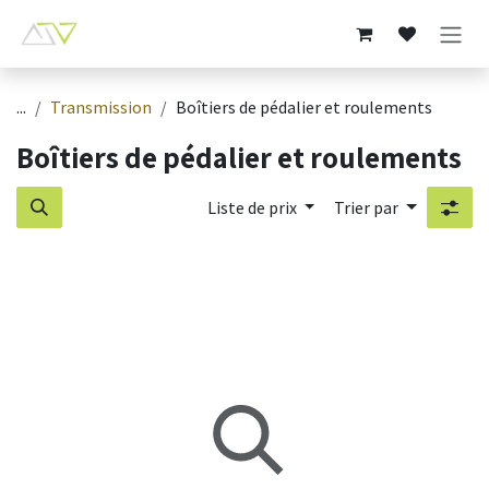
Se rendre au contenu
...
Transmission
Boîtiers de pédalier et roulements
Boîtiers de pédalier et roulements
Liste de prix
Trier par