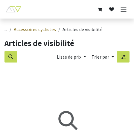
Se rendre au contenu
...
Accessoires cyclistes
Articles de visibilité
Articles de visibilité
Liste de prix
Trier par