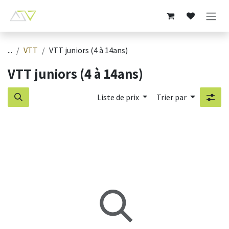
Se rendre au contenu
...
VTT
VTT juniors (4 à 14ans)
VTT juniors (4 à 14ans)
Liste de prix
Trier par