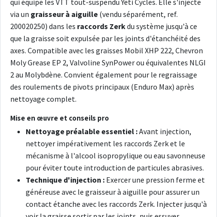
qui équipe les VTT tout-suspendu Yeti Cycles. Elle s'injecte
via un
graisseur à aiguille
(vendu séparément, ref.
200020250) dans les
raccords Zerk
du système jusqu'à ce
que la graisse soit expulsée par les joints d'étanchéité des
axes. Compatible avec les graisses Mobil XHP 222, Chevron
Moly Grease EP 2, Valvoline SynPower ou équivalentes NLGI
2 au Molybdène. Convient également pour le regraissage
des roulements de pivots principaux (Enduro Max) après
nettoyage complet.
Mise en œuvre et conseils pro
Nettoyage préalable essentiel :
Avant injection,
nettoyer impérativement les raccords Zerk et le
mécanisme à l'alcool isopropylique ou eau savonneuse
pour éviter toute introduction de particules abrasives.
Technique d'injection :
Exercer une pression ferme et
généreuse avec le graisseur à aiguille pour assurer un
contact étanche avec les raccords Zerk. Injecter jusqu'à
voir la graisse sortir par les joints, puis essuyer