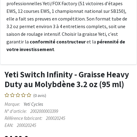
professionnelles Yeti/FOX Factory (51 victoires d'étapes
EWS, 12 courses EWS, 1 championnat national sur SB150),
elle a fait ses preuves en compétition. Son format tube de
3.2 oz permet environ 3 à 4 entretiens complets, soit une
saison de roulage intensif. Choisir la graisse Yeti, c'est
garantir la
conformité constructeur
et la
pérennité de
votre investissement
.
Yeti Switch Infinity - Graisse Heavy
Duty au Molybdène 3.2 oz (95 ml)
(0 avis)
Marque:
Yeti Cycles
N° d'article:
2002000003399
Référence fabricant:
200020245
EAN:
200020245