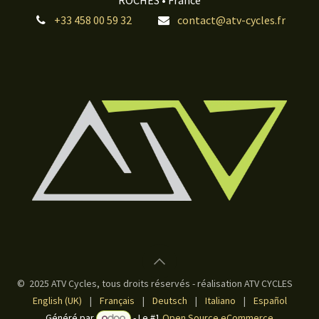
ROCHES • France
+33 458 00 59 32
contact@atv-cycles.fr
© 2025 ATV Cycles, tous droits réservés - réalisation ATV CYCLES
English (UK)
|
Français
|
Deutsch
|
Italiano
|
Español
Généré par
- Le #1
Open Source eCommerce