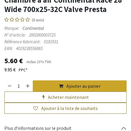
Wide 700x25-32C Valve Presta
(0 avis)
Marque:
Continental
N° d'article:
2002000003725
Référence fabricant:
0181931
EAN:
4019238556865
5.60
€
inclus
20%
TVA
9.95
€
PPC*
Ajouter au panier
Acheter maintenant
Ajouter à la liste de souhaits
Plus d'informations sur le produit