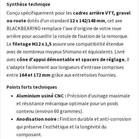
Synthèse technique
Conçu spécifiquement pour les
cadres arrière VTT, gravel
ou route
dotés d'un standard
12 x 142/148 mm
, cet axe
BLACKBEARING remplace l'axe d'origine de votre roue
arrière pour accueillir la rotule de fixation de la remorque.
Le
filetage M12 x 1,5
assure une compatibilité étendue
avec de nombreux moyeux Shimano et équivalents. Livré
avec
cône d'appui démontable et spacers de réglage
, il
s'adapte facilement aux longueurs d'entraxe comprises
entre
164 et 172 mm
grâce aux entretoises fournies.
Points forts techniques
Aluminium usiné CNC :
Précision d'usinage maximale
et résistance mécanique optimale pour un poids
contenu (environ 60 grammes).
Anodisation noire :
Finition durable et anti-corrosion
qui préserve l'esthétique et la longévité du
composant.