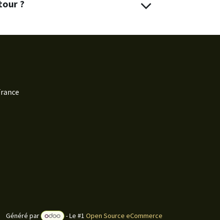
tour ?
France
Généré par
- Le #1
Open Source eCommerce