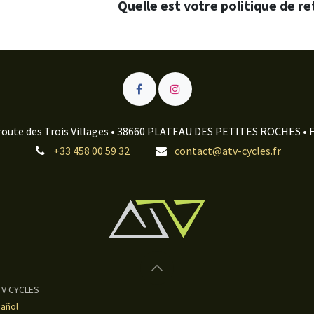
Quelle est votre politique de re
route des Trois Villages • 38660 PLATEAU DES PETITES ROCHES • 
+33 458 00 59 32
contact@atv-cycles.fr
ATV CYCLES
añol