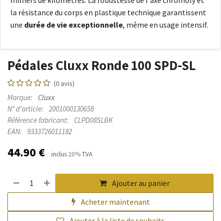
milliers de kilomètres. La robustesse de l'axe chromoly et
la résistance du corps en plastique technique garantissent
une
durée de vie exceptionnelle
, même en usage intensif.
Pédales Cluxx Ronde 100 SPD-SL
(0 avis)
Marque:
Cluxx
N° d'article:
2001000130658
Référence fabricant:
CLPD08SLBK
EAN:
9333726011182
44.90
€
inclus
20%
TVA
Ajouter au panier
Acheter maintenant
Ajouter à la liste de souhaits