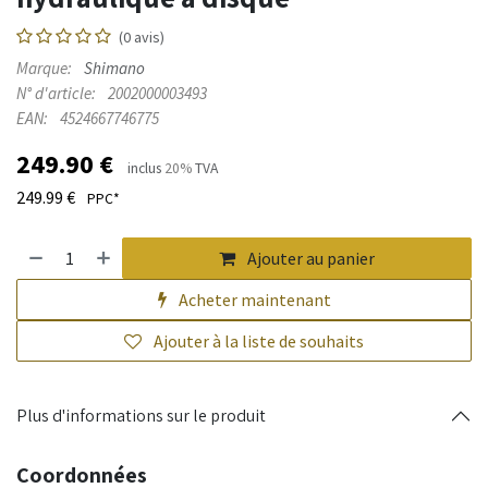
(0 avis)
Marque:
Shimano
N° d'article:
2002000003493
EAN:
4524667746775
249.90
€
inclus
20%
TVA
249.99
€
PPC*
Ajouter au panier
Acheter maintenant
Ajouter à la liste de souhaits
Plus d'informations sur le produit
Coordonnées