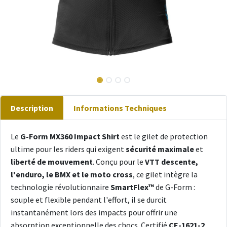
Description
Informations Techniques
Le
G-Form MX360 Impact Shirt
est le gilet de protection
ultime pour les riders qui exigent
sécurité maximale
et
liberté de mouvement
. Conçu pour le
VTT descente,
l'enduro, le BMX et le moto cross
, ce gilet intègre la
technologie révolutionnaire
SmartFlex™
de G-Form :
souple et flexible pendant l'effort, il se durcit
instantanément lors des impacts pour offrir une
absorption exceptionnelle des chocs. Certifié
CE-1621-2