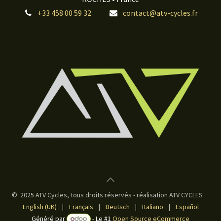
+33 458 00 59 32
contact@atv-cycles.fr
© 2025 ATV Cycles, tous droits réservés - réalisation ATV CYCLES
English (UK)
|
Français
|
Deutsch
|
Italiano
|
Español
Généré par
- Le #1
Open Source eCommerce