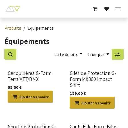
Se rendre au contenu
Produits
Équipements
Équipements
Liste de prix
Trier par
Genouillères G-Form
Gilet de Protection G-
Terra VTT/BMX
Form MX360 Impact
Shirt
99,90
€
199,00
€
Ajouter au panier
Ajouter au panier
Short de Protection G-
Gants Eska Force Bike -