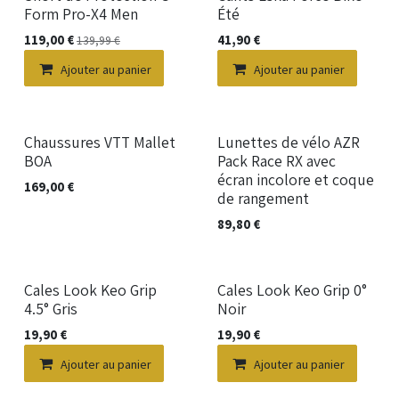
Nouveau !
Form Pro-X4 Men
Été
119,00
€
41,90
€
139,99
€
Ajouter au panier
Ajouter au panier
Nouveau !
Nouveau !
Chaussures VTT Mallet
Lunettes de vélo AZR
BOA
Pack Race RX avec
écran incolore et coque
169,00
€
de rangement
89,80
€
Nouveau !
Nouveau !
Cales Look Keo Grip
Cales Look Keo Grip 0°
4.5° Gris
Noir
19,90
€
19,90
€
Ajouter au panier
Ajouter au panier