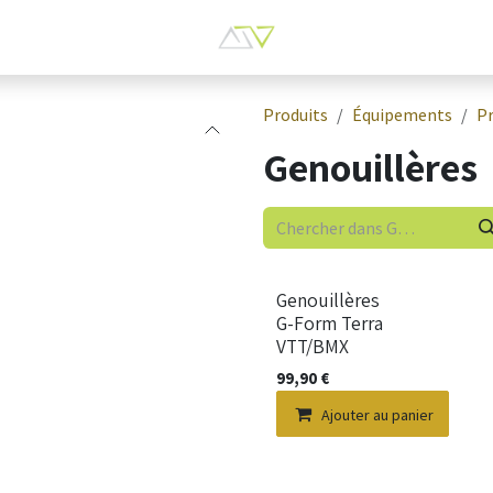
Produits
Équipements
P
Genouillères
Genouillères
G-Form Terra
VTT/BMX
99,90
€
Ajouter au panier