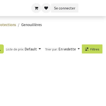
Se connecter
rotections
Genouillères
Default
En vedette
Liste de prix:
Trier par:
Filtres