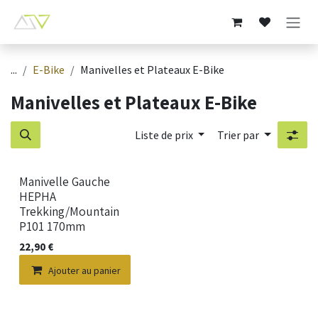
Se rendre au contenu
...
E-Bike
Manivelles et Plateaux E-Bike
Manivelles et Plateaux E-Bike
Liste de prix
Trier par
Manivelle Gauche
HEPHA
Trekking/Mountain
P101 170mm
22,90
€
Ajouter au panier