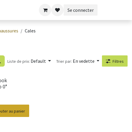
Se connecter
haussures
Cales
Default
En vedette
Liste de prix:
Trier par:
Filtres
ook
p 0°
outer au panier