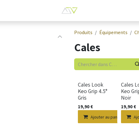
Produits
Équipements
C
Cales
Nouveau !
Nouveau !
Cales Look
Cales L
Keo Grip 4.5°
Keo Gri
Gris
Noir
19,90
€
19,90
€
Ajouter au panier
Aj