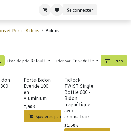
Se connecter
ons et Porte-Bidons
Bidons
Default
En vedette
Liste de prix:
Trier par:
Filtres
Nouveau !
Bidon
Porte-Bidon
Fidlock
 300
Everide 100
TWIST Single
en
Bottle 600 -
Aluminium
Bidon
magnétique
7,90
€
avec
connecteur
Ajouter au panier
31,50
€