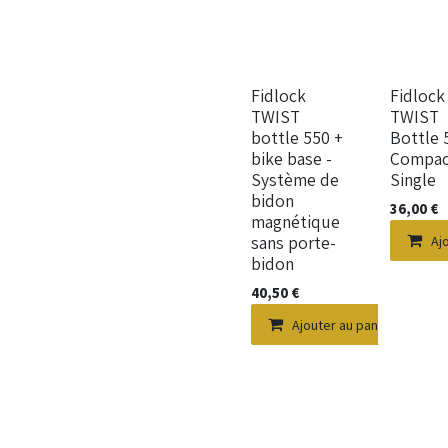
Nouveau !
Nouveau !
Fidlock
Fidlock
TWIST
TWIST
bottle 550 +
Bottle 
bike base -
Compac
Système de
Single
bidon
36,00
€
magnétique
sans porte-
Aj
bidon
40,50
€
Ajouter au panier