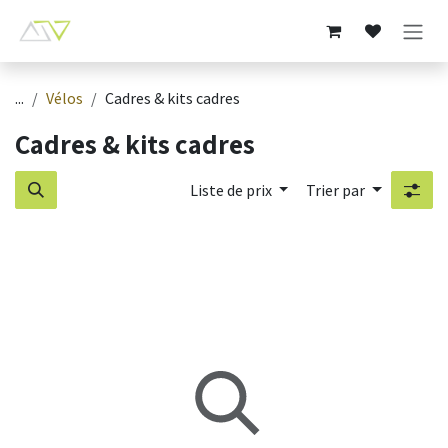
Se rendre au contenu
...
Vélos
Cadres & kits cadres
Cadres & kits cadres
Liste de prix
Trier par