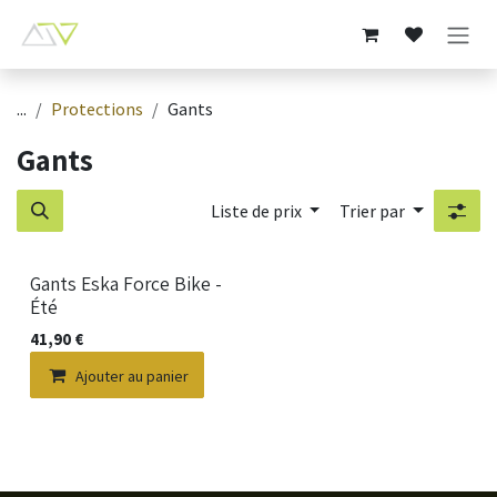
Se rendre au contenu
...
Protections
Gants
Gants
Liste de prix
Trier par
Nouveau !
Gants Eska Force Bike -
Été
41,90
€
Ajouter au panier