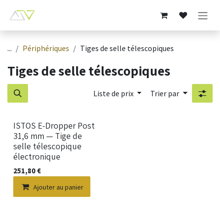
Se rendre au contenu
...
Périphériques
Tiges de selle télescopiques
Tiges de selle télescopiques
Liste de prix
Trier par
ISTOS E-Dropper Post
31,6 mm — Tige de
selle télescopique
électronique
251,80
€
Ajouter au panier