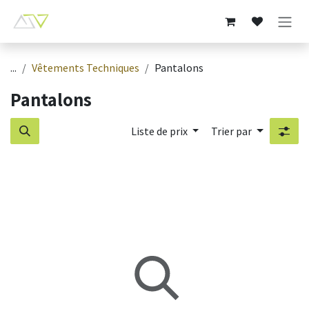
Se rendre au contenu
...
Vêtements Techniques
Pantalons
Pantalons
Liste de prix
Trier par