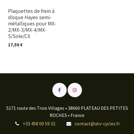
Nouveau !
Plaquettes de frein à
disque Hayes semi-
métalliques pour MX-
2/MX-3/MX-4/MX-
5/Sole/CX
17,50
€
5171 route des Trois Villages • 38660 PLATEAU DES PETITES
ROCHES • France
+33 458 00 59 32
contact@atv-cycles.fr