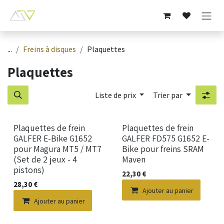
Se rendre au contenu
...
Freins à disques
Plaquettes
Plaquettes
Liste de prix
Trier par
Nouveau !
Nouveau !
Plaquettes de frein
Plaquettes de frein
GALFER E-Bike G1652
GALFER FD575 G1652 E-
pour Magura MT5 / MT7
Bike pour freins SRAM
(Set de 2 jeux - 4
Maven
pistons)
22,30
€
28,30
€
Ajouter au panier
Ajouter au panier