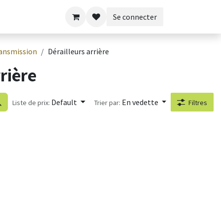
Se connecter
ansmission
Dérailleurs arrière
rière
Default
En vedette
Liste de prix:
Trier par:
Filtres