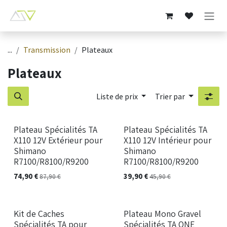
Se rendre au contenu
...
Transmission
Plateaux
Plateaux
Liste de prix
Trier par
Plateau Spécialités TA
Plateau Spécialités TA
X110 12V Extérieur pour
X110 12V Intérieur pour
Shimano
Shimano
R7100/R8100/R9200
R7100/R8100/R9200
74,90
€
39,90
€
87,90
€
45,90
€
Kit de Caches
Plateau Mono Gravel
Spécialités TA pour
Spécialités TA ONE