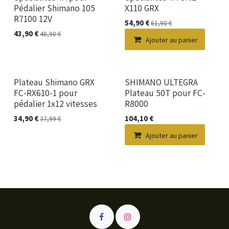
Pédalier Shimano 105
X110 GRX
R7100 12V
54,90
€
61,90
€
43,90
€
48,90
€
Ajouter au panier
Nouveau !
Plateau Shimano GRX
SHIMANO ULTEGRA
FC-RX610-1 pour
Plateau 50T pour FC-
pédalier 1x12 vitesses
R8000
34,90
€
104,10
€
37,99
€
Ajouter au panier