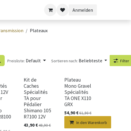
Anmelden
ransmission
Plateaux
Default
Beliebteste
Preisliste:
Sortieren nach:
Filter
Kit de
Plateau
ités
Caches
Mono Gravel
 12V
Spécialités
Spécialités
r
TA pour
TA ONE X110
Pédalier
GRX
o
Shimano 105
54,90
€
61,90
€
R8100
R7100 12V
In den Warenkorb
43,90
€
48,90
€