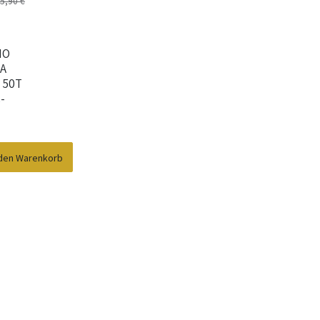
5,90
€
NO
A
 50T
-
 den Warenkorb