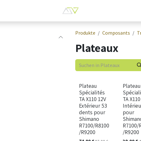
Produkte
Composants
T
Plateaux
Plateau
Plateau
Spécialités
Spécial
TA X110 12V
TA X110
Extérieur 53
Intérieu
dents pour
pour
Shimano
Shiman
R7100/R8100
R7100/
/R9200
/R9200