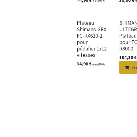
74,90
€
39,90
€
87,90
€
4
Neu!
Plateau
SHIMA
Shimano GRX
ULTEGR
FC-RX610-1
Plateau
pour
pour FC
pédalier 1x12
R8000
vitesses
104,10
€
34,90
€
37,99
€
In