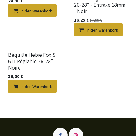
24,90
€
26-28" - Entraxe 18mm
- Noir
In den Warenkorb
16,25
€
17,99
€
In den Warenkorb
Neu!
Béquille Hebie Fox S
611 Réglable 26-28"
Noire
36,00
€
In den Warenkorb