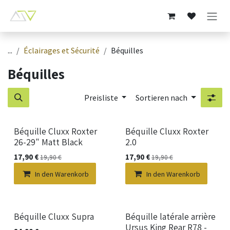
Zum Inhalt springen
...
Éclairages et Sécurité
Béquilles
Béquilles
Preisliste
Sortieren nach
Béquille Cluxx Roxter
Béquille Cluxx Roxter
26-29" Matt Black
2.0
17,90
€
17,90
€
19,90
€
19,90
€
In den Warenkorb
In den Warenkorb
Béquille Cluxx Supra
Béquille latérale arrière
Ursus King Rear R78 -