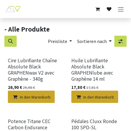
Zum Inhalt springen
- Alle Produkte
Preisliste
Sortieren nach
Cire Lubrifiante Chaîne
Huile Lubrifiante
Absolute Black
Absolute Black
GRAPHENwax V2 avec
GRAPHENlube avec
Graphène - 340g
Graphène 14 ml
26,90
€
17,80
€
29,98
€
17,91
€
In den Warenkorb
In den Warenkorb
Neu!
Potence Titane CEC
Pédales Cluxx Ronde
Carbon Endurance
100 SPD-SL