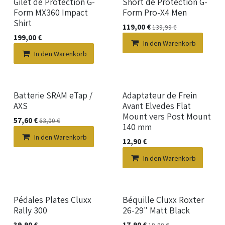
Gilet de Protection G-
Short de Protection G-
Form MX360 Impact
Form Pro-X4 Men
Shirt
119,00
€
139,99
€
199,00
€
In den Warenkorb
In den Warenkorb
Batterie SRAM eTap /
Adaptateur de Frein
AXS
Avant Elvedes Flat
Mount vers Post Mount
57,60
€
63,00
€
140 mm
In den Warenkorb
12,90
€
In den Warenkorb
Pédales Plates Cluxx
Béquille Cluxx Roxter
Rally 300
26-29" Matt Black
39,90
€
17,90
€