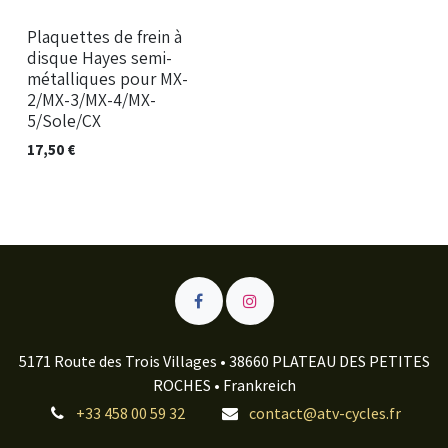
Neu!
Plaquettes de frein à
disque Hayes semi-
métalliques pour MX-
2/MX-3/MX-4/MX-
5/Sole/CX
17,50
€
5171 Route des Trois Villages • 38660 PLATEAU DES PETITES
ROCHES • Frankreich
+33 458 00 59 32
contact@atv-cycles.fr