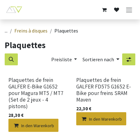
Zum Inhalt springen
...
Freins à disques
Plaquettes
Plaquettes
Preisliste
Sortieren nach
Neu!
Neu!
Plaquettes de frein
Plaquettes de frein
GALFER E-Bike G1652
GALFER FD575 G1652 E-
pour Magura MT5 / MT7
Bike pour freins SRAM
(Set de 2 jeux - 4
Maven
pistons)
22,30
€
28,30
€
In den Warenkorb
In den Warenkorb