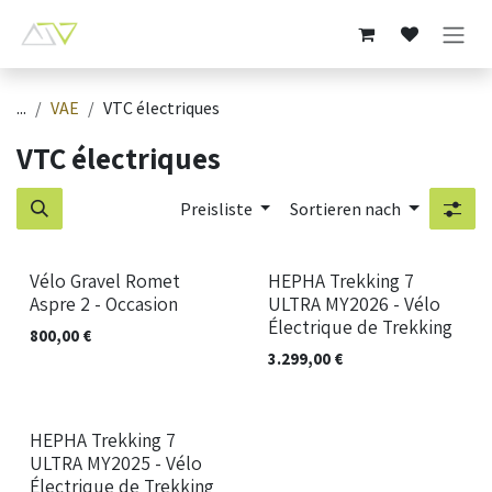
Zum Inhalt springen
...
VAE
VTC électriques
VTC électriques
Preisliste
Sortieren nach
Vélo Gravel Romet
HEPHA Trekking 7
Aspre 2 - Occasion
ULTRA MY2026 - Vélo
Électrique de Trekking
800,00
€
3.299,00
€
Neu!
HEPHA Trekking 7
ULTRA MY2025 - Vélo
Électrique de Trekking