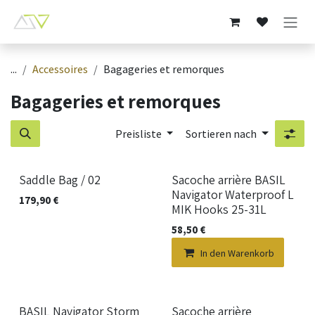
Zum Inhalt springen
...
Accessoires
Bagageries et remorques
Bagageries et remorques
Preisliste
Sortieren nach
Neu!
Saddle Bag / 02
Sacoche arrière BASIL
Navigator Waterproof L
179,90
€
MIK Hooks 25-31L
58,50
€
In den Warenkorb
Neu!
Neu!
BASIL Navigator Storm
Sacoche arrière