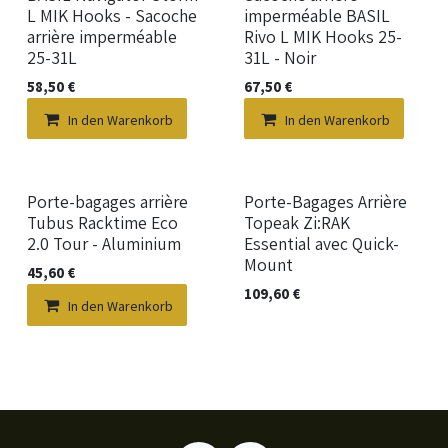
L MIK Hooks - Sacoche
imperméable BASIL
arrière imperméable
Rivo L MIK Hooks 25-
25-31L
31L - Noir
58,50
€
67,50
€
In den Warenkorb
In den Warenkorb
Neu!
Neu!
Porte-bagages arrière
Porte-Bagages Arrière
Tubus Racktime Eco
Topeak Zi:RAK
2.0 Tour - Aluminium
Essential avec Quick-
Mount
45,60
€
109,60
€
In den Warenkorb