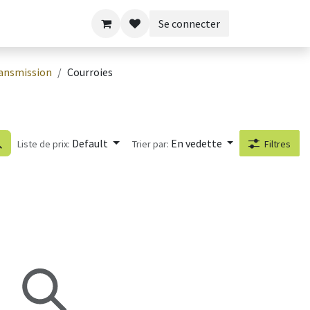
Se connecter
ansmission
Courroies
Default
En vedette
Liste de prix:
Trier par:
Filtres