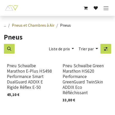
Se rendre au contenu
...
Pneus et Chambres à Air
Pneus
Pneus
Liste de prix
Trier par
Nouveau !
Nouveau !
Pneu Schwalbe
Pneu Schwalbe Green
Marathon E-Plus HS498
Marathon HS620
Performance Smart
Performance
DualGuard ADDIX E
GreenGuard TwinSkin
Rigide Réflex E-50
ADDIX Eco
Réfléchissant
45,10
€
33,80
€