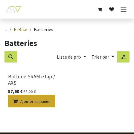
Se rendre au contenu
...
E-Bike
Batteries
Batteries
Liste de prix
Trier par
Batterie SRAM eTap /
AXS
57,60
€
63,00
€
Ajouter au panier