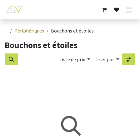
Se rendre au contenu
...
Périphériques
Bouchons et étoiles
Bouchons et étoiles
Liste de prix
Trier par