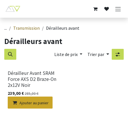
Se rendre au contenu
...
Transmission
Dérailleurs avant
Dérailleurs avant
Liste de prix
Trier par
Dérailleur Avant SRAM
Force AXS D2 Braze-On
2x12V Noir
239,00
€
285,00
€
Ajouter au panier