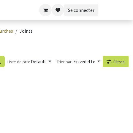
Se connecter
urches
Joints
Default
En vedette
Liste de prix:
Trier par:
Filtres