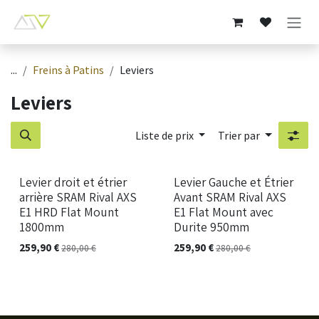
Se rendre au contenu
...
Freins à Patins
Leviers
Leviers
Liste de prix
Trier par
Levier droit et étrier
Levier Gauche et Étrier
arrière SRAM Rival AXS
Avant SRAM Rival AXS
E1 HRD Flat Mount
E1 Flat Mount avec
1800mm
Durite 950mm
259,90
€
259,90
€
280,00
€
280,00
€