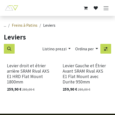
Passa al contenuto
...
Freins à Patins
Leviers
Leviers
Listino prezzi
Ordina per
Levier droit et étrier
Levier Gauche et Étrier
arrière SRAM Rival AXS
Avant SRAM Rival AXS
E1 HRD Flat Mount
E1 Flat Mount avec
1800mm
Durite 950mm
259,90
€
259,90
€
280,00
€
280,00
€