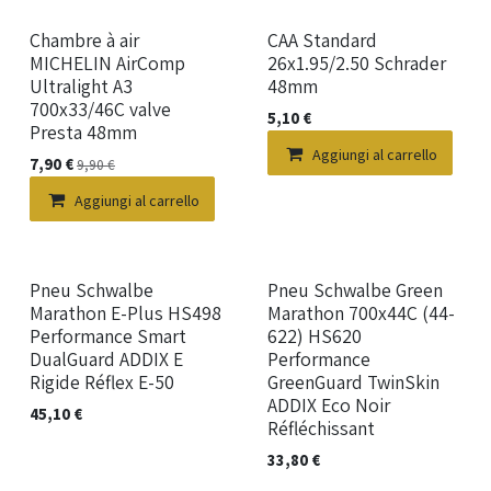
Chambre à air
CAA Standard
MICHELIN AirComp
26x1.95/2.50 Schrader
Ultralight A3
48mm
700x33/46C valve
5,10
€
Presta 48mm
Aggiungi al carrello
7,90
€
9,90
€
Aggiungi al carrello
Nuovo!
Nuovo!
Pneu Schwalbe
Pneu Schwalbe Green
Marathon E-Plus HS498
Marathon 700x44C (44-
Performance Smart
622) HS620
DualGuard ADDIX E
Performance
Rigide Réflex E-50
GreenGuard TwinSkin
ADDIX Eco Noir
45,10
€
Réfléchissant
33,80
€