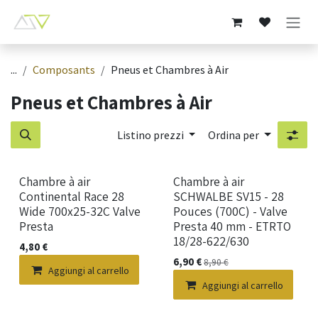
Passa al contenuto
...
Composants
Pneus et Chambres à Air
Pneus et Chambres à Air
Listino prezzi
Ordina per
Chambre à air
Chambre à air
Continental Race 28
SCHWALBE SV15 - 28
Wide 700x25-32C Valve
Pouces (700C) - Valve
Presta
Presta 40 mm - ETRTO
18/28-622/630
4,80
€
6,90
€
8,90
€
Aggiungi al carrello
Aggiungi al carrello