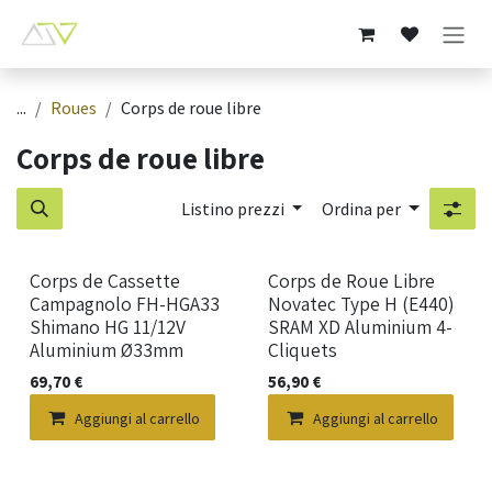
Passa al contenuto
...
Roues
Corps de roue libre
Corps de roue libre
Listino prezzi
Ordina per
Nuovo!
Nuovo!
Corps de Cassette
Corps de Roue Libre
Campagnolo FH-HGA33
Novatec Type H (E440)
Shimano HG 11/12V
SRAM XD Aluminium 4-
Aluminium Ø33mm
Cliquets
69,70
€
56,90
€
Aggiungi al carrello
Aggiungi al carrello