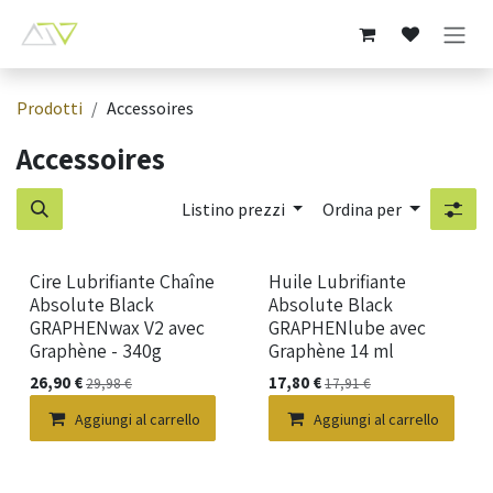
Passa al contenuto
Prodotti
Accessoires
Accessoires
Listino prezzi
Ordina per
Cire Lubrifiante Chaîne
Huile Lubrifiante
Absolute Black
Absolute Black
GRAPHENwax V2 avec
GRAPHENlube avec
Graphène - 340g
Graphène 14 ml
26,90
€
17,80
€
29,98
€
17,91
€
Aggiungi al carrello
Aggiungi al carrello