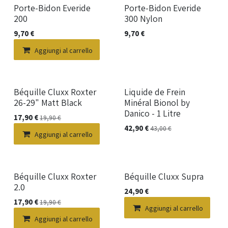
Porte-Bidon Everide
Porte-Bidon Everide
200
300 Nylon
9,70
€
9,70
€
Aggiungi al carrello
Béquille Cluxx Roxter
Liquide de Frein
26-29" Matt Black
Minéral Bionol by
Danico - 1 Litre
17,90
€
19,90
€
42,90
€
43,00
€
Aggiungi al carrello
Béquille Cluxx Roxter
Béquille Cluxx Supra
2.0
24,90
€
17,90
€
19,90
€
Aggiungi al carrello
Aggiungi al carrello