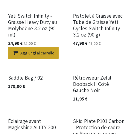
Yeti Switch Infinity -
Pistolet à Graisse avec
Graisse Heavy Duty au
Tube de Graisse Yeti
Molybdène 3.2 oz (95
Cycles Switch Infinity
ml)
3.2 oz (90 g)
24,90
€
47,90
€
25,00
€
49,00
€
Aggiungi al carrello
Saddle Bag / 02
Rétroviseur Zefal
Dooback II Côté
179,90
€
Gauche Noir
11,95
€
Éclairage avant
Skid Plate P101 Carbon
Magicshine ALLTY 200
- Protection de cadre
en fibre de carbone