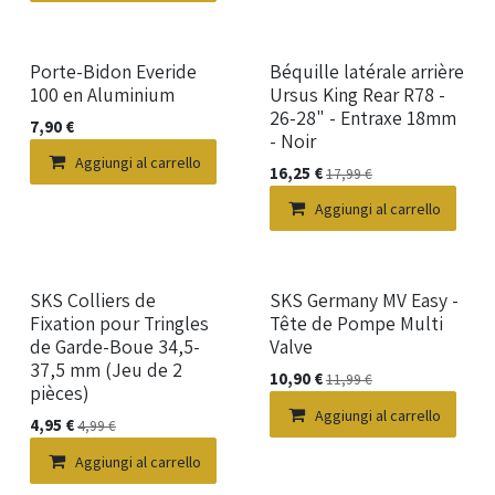
Porte-Bidon Everide
Béquille latérale arrière
100 en Aluminium
Ursus King Rear R78 -
26-28" - Entraxe 18mm
7,90
€
- Noir
Aggiungi al carrello
16,25
€
17,99
€
Aggiungi al carrello
SKS Colliers de
SKS Germany MV Easy -
Fixation pour Tringles
Tête de Pompe Multi
de Garde-Boue 34,5-
Valve
37,5 mm (Jeu de 2
10,90
€
11,99
€
pièces)
Aggiungi al carrello
4,95
€
4,99
€
Aggiungi al carrello