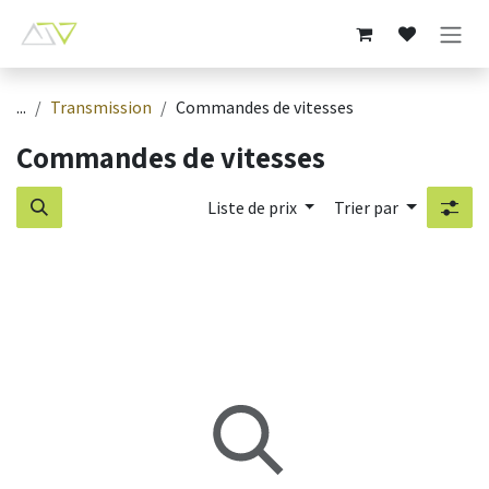
Se rendre au contenu
...
Transmission
Commandes de vitesses
Commandes de vitesses
Liste de prix
Trier par