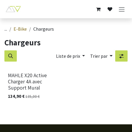
Se rendre au contenu
...
E-Bike
Chargeurs
Chargeurs
Liste de prix
Trier par
MAHLE X20 Active
Charger 4A avec
Support Mural
134,90
€
135,00
€