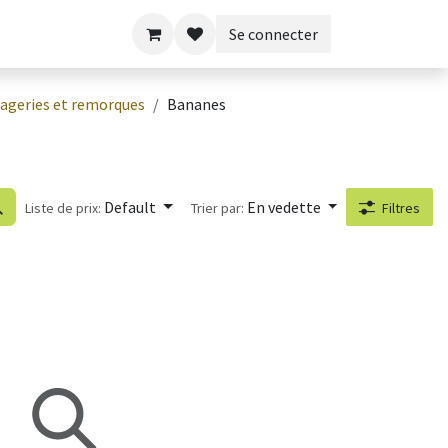
Se connecter
ageries et remorques
Bananes
Default
En vedette
Liste de prix:
Trier par:
Filtres