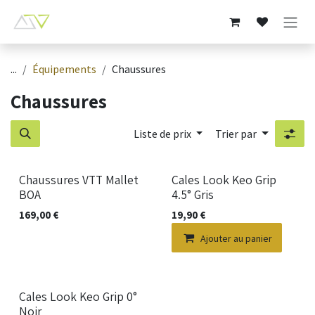
Se rendre au contenu
...
Équipements
Chaussures
Chaussures
Liste de prix
Trier par
Nouveau !
Nouveau !
Chaussures VTT Mallet
Cales Look Keo Grip
BOA
4.5° Gris
169,00
€
19,90
€
Ajouter au panier
Nouveau !
Cales Look Keo Grip 0°
Noir