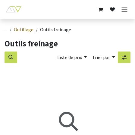
Se rendre au contenu
...
Outillage
Outils freinage
Outils freinage
Liste de prix
Trier par