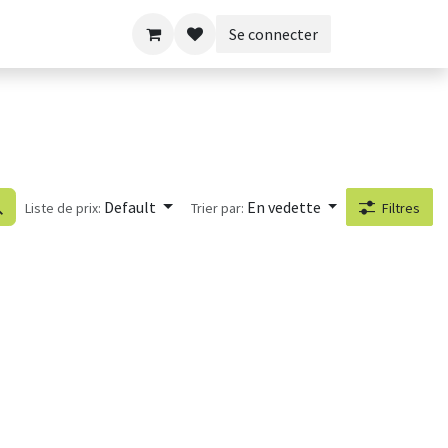
Se connecter
Default
En vedette
Liste de prix:
Trier par:
Filtres