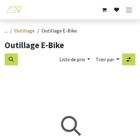
Se rendre au contenu
...
Outillage
Outillage E-Bike
Outillage E-Bike
Liste de prix
Trier par